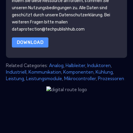
Indem Sie diese Ressource anfordern, stimmen Sie
unseren Nutzungsbedingungen zu. Alle Daten sind
geschützt durch unsere
Datenschutzerklärung
. Bei
weiteren Fragen bitte mailen
dataprotection@techpublishhub.com
DOWNLOAD
Related Categories:
Analog
,
Halbleiter
,
Induktoren
,
Industriell
,
Kommunikation
,
Komponenten
,
Kühlung
,
Leistung
,
Leistungsmodule
,
Mikrocontroller
,
Prozessoren