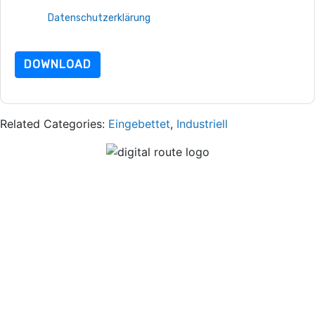
Nutzungsbedingungen zu. Alle Daten sind geschützt durch
unsere
Datenschutzerklärung
. Bei weiteren Fragen bitte
mailen dataprotection@techpublishhub.com
DOWNLOAD
Related Categories:
Eingebettet
,
Industriell