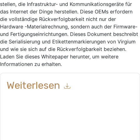
stellen, die Infrastruktur- und Kommunikationsgeräte für
das Internet der Dinge herstellen. Diese OEMs erfordern
die vollständige Rückverfolgbarkeit nicht nur der
Hardware -Materialrechnung, sondern auch der Firmware-
und Fertigungseinrichtungen. Dieses Dokument beschreibt
die Serialisierung und Etikettenmarkierungen von Virgium
und wie sie sich auf die Rückverfolgbarkeit beziehen.
Laden Sie dieses Whitepaper herunter, um weitere
Informationen zu erhalten.
Weiterlesen
Mit dem Absenden dieses Formulars stimmen Sie zu
Virtium
LLC
Kontaktaufnahme mit Ihnen marketingbezogene E-Mails
oder per Telefon. Sie können sich jederzeit abmelden.
Virtium
LLC
Webseiten u Mitteilungen unterliegen ihrer
Datenschutzerklärung.
Indem Sie diese Ressource anfordern, stimmen Sie unseren