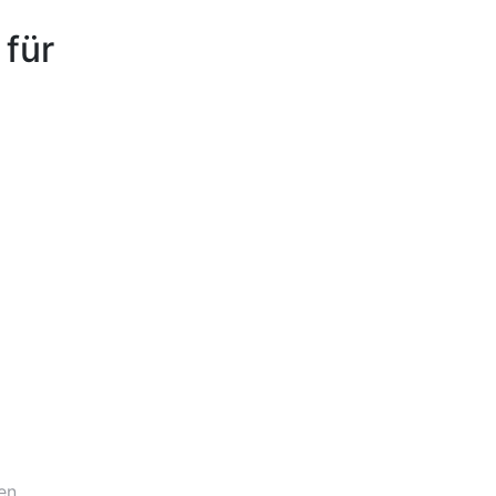
 für
en.