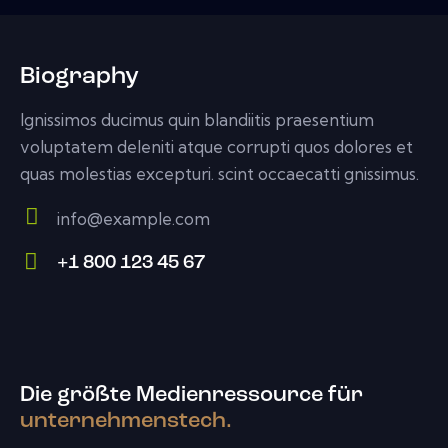
Biography
Ignissimos ducimus quin blandiitis praesentium
voluptatem deleniti atque corrupti quos dolores et
quas molestias excepturi. scint occaecatti gnissimus.
info@example.com
E-
+1 800 123 45 67
m
Ph
ail:
on
e:
Die größte Medienressource für
unternehmenstech.