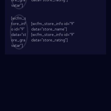
vatar"]
[wcfm_s
tore_inf
[wcfm_store_info id="9"
o id="9"
data="store_name"]
data="st
[wcfm_store_info id="9"
ore_gra
data="store_rating"]
vatar"]