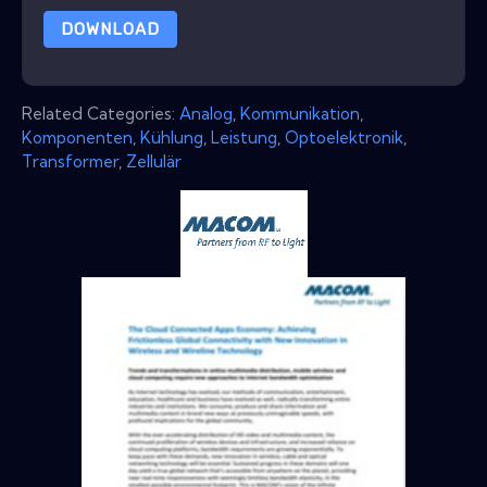
DOWNLOAD
Related Categories:
Analog
,
Kommunikation
,
Komponenten
,
Kühlung
,
Leistung
,
Optoelektronik
,
Transformer
,
Zellulär