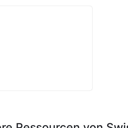
e zu
Swissbit
Kontaktaufnahme mit Ihnen
e können sich jederzeit abmelden.
Swissbit
nschutzerklärung.
Sie unseren Nutzungsbedingungen zu. Alle
erklärung
. Bei weiteren Fragen bitte mailen
ere Ressourcen von
Swi