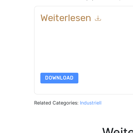
Weiterlesen
Mit dem Absenden dieses Formulars stimmen Si
marketingbezogene E-Mails oder per Telefon. Si
Webseiten u Mitteilungen unterliegen ihrer Date
Indem Sie diese Ressource anfordern, stimmen 
Daten sind geschützt durch unsere
Datenschutz
dataprotection@techpublishhub.com
DOWNLOAD
Related Categories:
Industriell
Weit