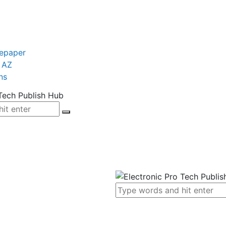
tepaper
 AZ
ns