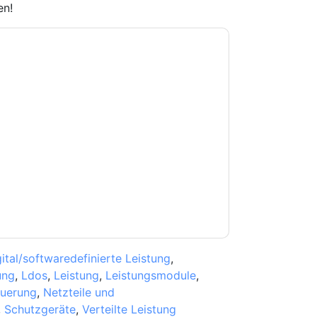
en!
e zu
Rohde & Schwarz
Kontaktaufnahme mit
on. Sie können sich jederzeit abmelden.
Rohde
 ihrer Datenschutzerklärung.
Sie unseren Nutzungsbedingungen zu. Alle
erklärung
. Bei weiteren Fragen bitte mailen
ital/softwaredefinierte Leistung
,
ung
,
Ldos
,
Leistung
,
Leistungsmodule
,
uerung
,
Netzteile und
,
Schutzgeräte
,
Verteilte Leistung