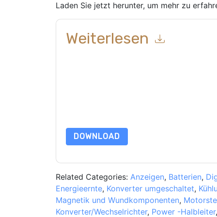
Laden Sie jetzt herunter, um mehr zu erfahr
Weiterlesen
Mit dem Absenden dieses Formulars stimmen Si
Ihnen marketingbezogene E-Mails oder per Telef
& Schwarz
Webseiten u Mitteilungen unterliegen
Indem Sie diese Ressource anfordern, stimmen 
Daten sind geschützt durch unsere
Datenschutz
dataprotection@techpublishhub.com
DOWNLOAD
Related Categories:
Anzeigen
,
Batterien
,
Dig
Energieernte
,
Konverter umgeschaltet
,
Kühl
Magnetik und Wundkomponenten
,
Motorste
Konverter/Wechselrichter
,
Power -Halbleiter