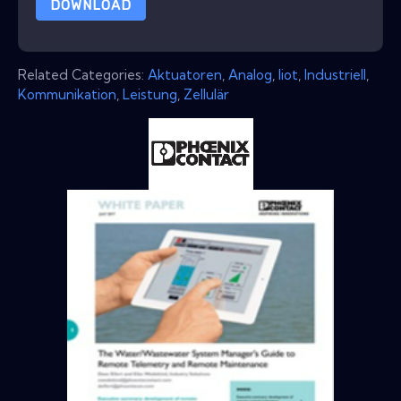
DOWNLOAD
Related Categories:
Aktuatoren
,
Analog
,
Iiot
,
Industriell
,
Kommunikation
,
Leistung
,
Zellulär