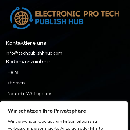
Kontaktiere uns
info@techpublishhhub.com
Seitenverzeichnis
Heim
Themen
Neueste Whitepaper
Unternehmen AZ
Wir schätzen Ihre Privatsphäre
Kontaktiere uns
Wir verwenden Cookies, um Ihr Surferlebnis zu
Privatsphäre
verbessern, personalisierte Anzeigen oder Inhalte