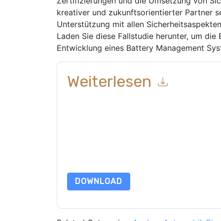
Zertifizierungen und die Umsetzung von Sic
kreativer und zukunftsorientierter Partner se
Unterstützung mit allen Sicherheitsaspekten 
Laden Sie diese Fallstudie herunter, um die
Entwicklung eines Battery Management Sys
Weiterlesen
Mit dem Absenden dieses Formulars stimmen Si
marketingbezogene E-Mails oder per Telefon. Si
Webseiten u Mitteilungen unterliegen ihrer Date
Indem Sie diese Ressource anfordern, stimmen 
Daten sind geschützt durch unsere
Datenschutz
dataprotection@techpublishhub.com
DOWNLOAD