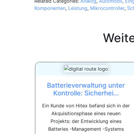
Related Categories:
Analog
,
Automobil
,
Ein
Komponenten
,
Leistung
,
Mikrocontroller
,
Sch
Weit
Batterieverwaltung unter
Kontrolle: Sicherhei...
Ein Kunde von Hitex befand sich in der
Akquisitionsphase eines neuen
Projekts: der Entwicklung eines
Batteries -Management -Systems