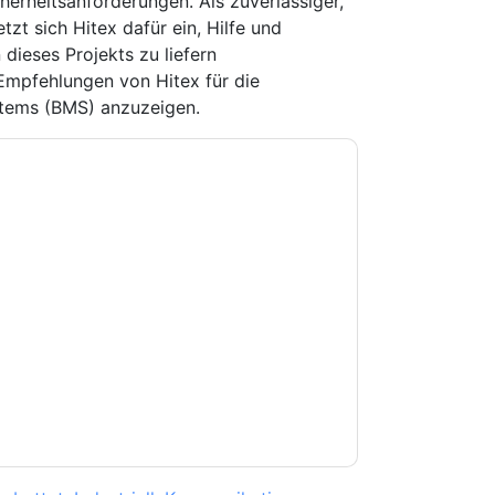
herheitsanforderungen. Als zuverlässiger,
tzt sich Hitex dafür ein, Hilfe und
dieses Projekts zu liefern
 Empfehlungen von Hitex für die
tems (BMS) anzuzeigen.
e zu
Hitex GmbH
Kontaktaufnahme mit Ihnen
e können sich jederzeit abmelden.
Hitex GmbH
nschutzerklärung.
Sie unseren Nutzungsbedingungen zu. Alle
erklärung
. Bei weiteren Fragen bitte mailen