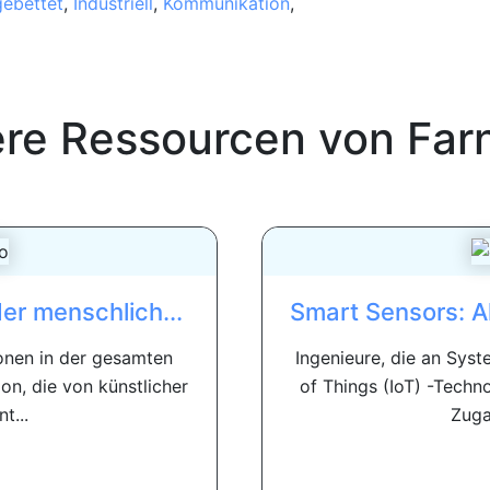
gebettet
,
Industriell
,
Kommunikation
,
ere Ressourcen von
Farn
der menschlich...
Smart Sensors: Akt
ionen in der gesamten
Ingenieure, die an Syst
on, die von künstlicher
of Things (IoT) -Techn
t...
Zuga