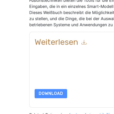
Fusionstechniken bieten die Tools für die E
Eingaben, die in ein einzelnes Smart-Mode
Dieses Weißbuch beschreibt die Möglichkei
zu stellen, und die Dinge, die bei der Auswa
betriebenen Systeme und Anwendungen zu b
Weiterlesen
Mit dem Absenden dieses Formulars stimmen Si
marketingbezogene E-Mails oder per Telefon. Si
Webseiten u Mitteilungen unterliegen ihrer Date
Indem Sie diese Ressource anfordern, stimmen 
Daten sind geschützt durch unsere
Datenschutz
dataprotection@techpublishhub.com
DOWNLOAD