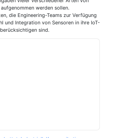
ingaben vieler verschiedener Arten von
ll aufgenommen werden sollen.
ten, die Engineering-Teams zur Verfügung
hl und Integration von Sensoren in ihre IoT-
erücksichtigen sind.
e zu
Farnell
Kontaktaufnahme mit Ihnen
e können sich jederzeit abmelden.
Farnell
nschutzerklärung.
Sie unseren Nutzungsbedingungen zu. Alle
erklärung
. Bei weiteren Fragen bitte mailen