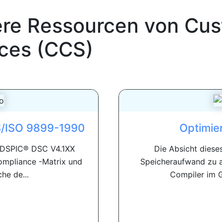
ere Ressourcen von
Cus
ces (CCS)
S/ISO 9899-1990
Optimie
 DSPIC® DSC V4.1XX
Die Absicht diese
ompliance -Matrix und
Speicheraufwand zu an
e de...
Compiler im G