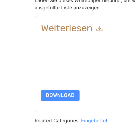
Laden Sie dieses Whitepaper herunter, um w
ausgefüllte Liste anzuzeigen.
Weiterlesen
Mit dem Absenden dieses Formulars stimmen Si
Kontaktaufnahme mit Ihnen marketingbezogene E
jederzeit abmelden.
Custom Computer Services
ihrer Datenschutzerklärung.
Indem Sie diese Ressource anfordern, stimmen 
Daten sind geschützt durch unsere
Datenschutz
dataprotection@techpublishhub.com
DOWNLOAD
Related Categories:
Eingebettet