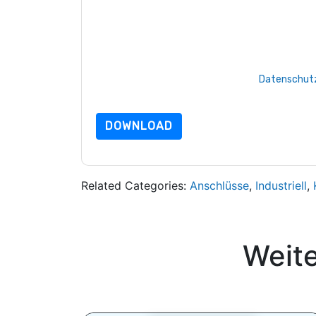
Mit dem Absenden dieses Formulars stimmen Si
Ihnen marketingbezogene E-Mails oder per Telef
Connectivity
Webseiten u Mitteilungen unterlieg
Indem Sie diese Ressource anfordern, stimmen 
Daten sind geschützt durch unsere
Datenschutz
dataprotection@techpublishhub.com
DOWNLOAD
Related Categories:
Anschlüsse
,
Industriell
,
Weit