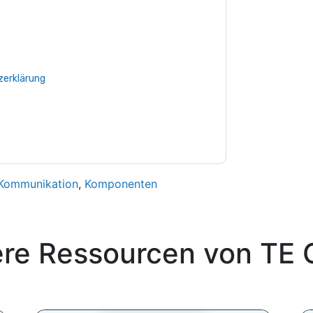
e zu
TE Connectivity
Kontaktaufnahme mit
on. Sie können sich jederzeit abmelden.
TE
en ihrer Datenschutzerklärung.
Sie unseren Nutzungsbedingungen zu. Alle
erklärung
. Bei weiteren Fragen bitte mailen
Kommunikation
,
Komponenten
ere Ressourcen von
TE 