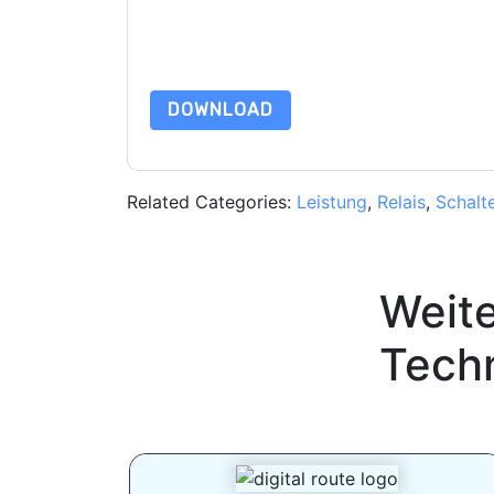
Indem Sie diese Ressource anfordern, stimmen 
Daten sind geschützt durch unsere
Datenschutz
dataprotection@techpublishhub.com
DOWNLOAD
Related Categories:
Leistung
,
Relais
,
Schalt
Weit
Tech