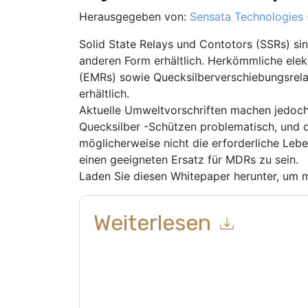
Herausgegeben von:
Sensata Technologies
Solid State Relays und Contotors (SSRs) sin
anderen Form erhältlich. Herkömmliche ele
(EMRs) sowie Quecksilberverschiebungsrela
erhältlich.
Aktuelle Umweltvorschriften machen jedoc
Quecksilber -Schützen problematisch, und 
möglicherweise nicht die erforderliche Le
einen geeigneten Ersatz für MDRs zu sein.
Laden Sie diesen Whitepaper herunter, um m
Weiterlesen
Mit dem Absenden dieses Formulars stimmen Si
Kontaktaufnahme mit Ihnen marketingbezogene E
jederzeit abmelden.
Sensata Technologies - Cr
Datenschutzerklärung.