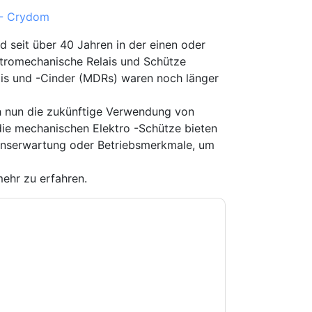
 - Crydom
d seit über 40 Jahren in der einen oder
ktromechanische Relais und Schütze
is und -Cinder (MDRs) waren noch länger
h nun die zukünftige Verwendung von
die mechanischen Elektro -Schütze bieten
benserwartung oder Betriebsmerkmale, um
ehr zu erfahren.
e zu
Sensata Technologies - Crydom
-Mails oder per Telefon. Sie können sich
ydom
Webseiten u Mitteilungen unterliegen ihrer