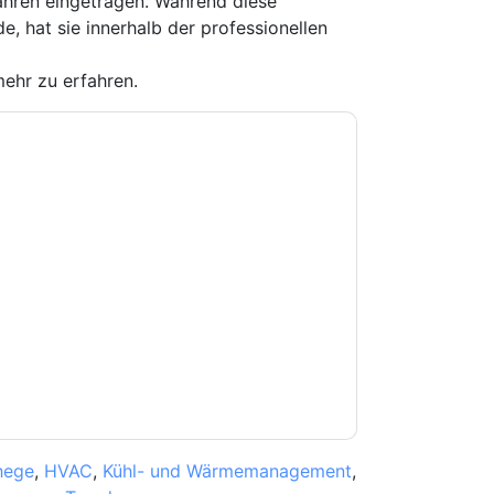
ahren eingetragen. Während diese
, hat sie innerhalb der professionellen
ehr zu erfahren.
e zu
Teledyne e2v
Kontaktaufnahme mit Ihnen
e können sich jederzeit abmelden.
Teledyne e2v
nschutzerklärung.
Sie unseren Nutzungsbedingungen zu. Alle
erklärung
. Bei weiteren Fragen bitte mailen
hege
,
HVAC
,
Kühl- und Wärmemanagement
,