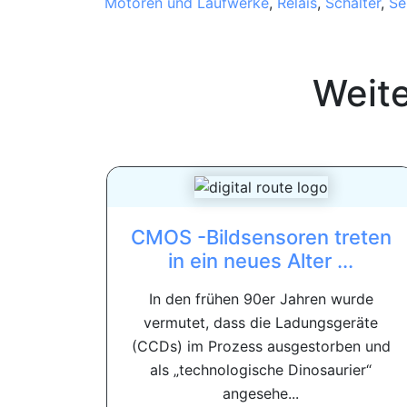
Motoren und Laufwerke
,
Relais
,
Schalter
,
Se
Weit
CMOS -Bildsensoren treten
in ein neues Alter ...
In den frühen 90er Jahren wurde
vermutet, dass die Ladungsgeräte
(CCDs) im Prozess ausgestorben und
als „technologische Dinosaurier“
angesehe...