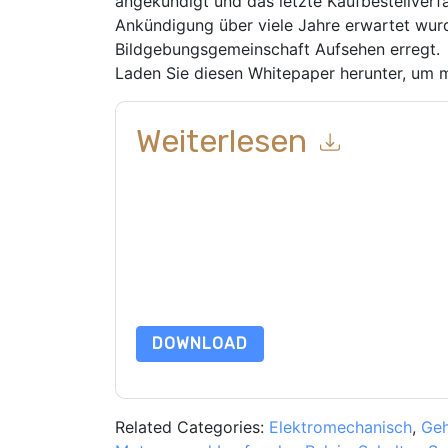
angekündigt und das letzte Kaufbestellverf
Ankündigung über viele Jahre erwartet wurde
Bildgebungsgemeinschaft Aufsehen erregt.
Laden Sie diesen Whitepaper herunter, um m
Weiterlesen
Mit dem Absenden dieses Formulars stimmen Si
marketingbezogene E-Mails oder per Telefon. Si
Webseiten u Mitteilungen unterliegen ihrer Date
Indem Sie diese Ressource anfordern, stimmen 
Daten sind geschützt durch unsere
Datenschutz
dataprotection@techpublishhub.com
DOWNLOAD
Related Categories:
Elektromechanisch
,
Ge