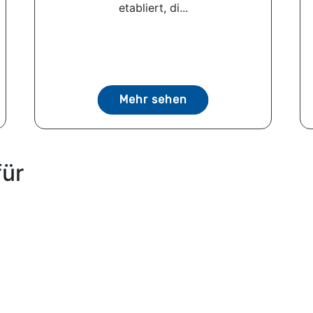
etabliert, di...
Mehr sehen
für