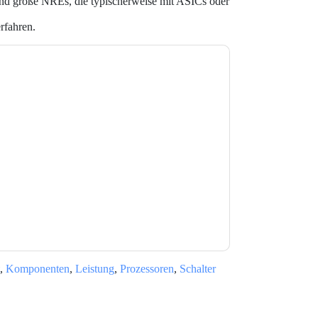
 und große NREs, die typischerweise mit ASICs oder
rfahren.
e zu
Lattice Semiconductor Corporation
-Mails oder per Telefon. Sie können sich
poration
Webseiten u Mitteilungen unterliegen
Sie unseren Nutzungsbedingungen zu. Alle
erklärung
. Bei weiteren Fragen bitte mailen
,
Komponenten
,
Leistung
,
Prozessoren
,
Schalter