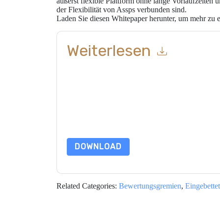
äußerst flexible Plattform ohne lange Vorlaufzeiten
der Flexibilität von Assps verbunden sind.
Laden Sie diesen Whitepaper herunter, um mehr zu e
Weiterlesen
Mit dem Absenden dieses Formulars stimmen Si
Kontaktaufnahme mit Ihnen marketingbezogene E
jederzeit abmelden.
Lattice Semiconductor Cor
ihrer Datenschutzerklärung.
Indem Sie diese Ressource anfordern, stimmen 
Daten sind geschützt durch unsere
Datenschutz
dataprotection@techpublishhub.com
DOWNLOAD
Related Categories:
Bewertungsgremien
,
Eingebettet