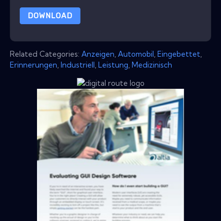
DOWNLOAD
Related Categories:
Anzeigen
,
Automobil
,
Eingebettet
,
Erinnerungen
,
Industriell
,
Leistung
,
Medizinisch