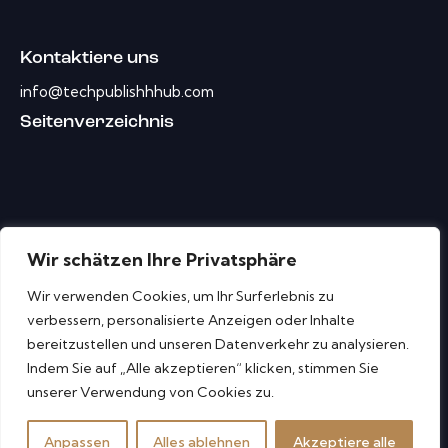
Kontaktiere uns
info@techpublishhhub.com
Seitenverzeichnis
Wir schätzen Ihre Privatsphäre
Wir verwenden Cookies, um Ihr Surferlebnis zu
verbessern, personalisierte Anzeigen oder Inhalte
bereitzustellen und unseren Datenverkehr zu analysieren.
Indem Sie auf „Alle akzeptieren“ klicken, stimmen Sie
unserer Verwendung von Cookies zu.
Electronic Pro Tech Publish Hub © Alle Rechte
Anpassen
Alles ablehnen
Akzeptiere alle